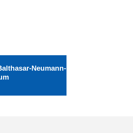
Balthasar-Neumann-
um