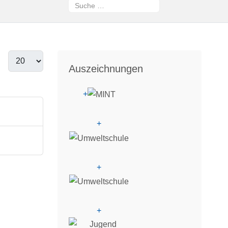
Suchen
Type 2 or more characters for results.
Auszeichnungen
+
+
+
+