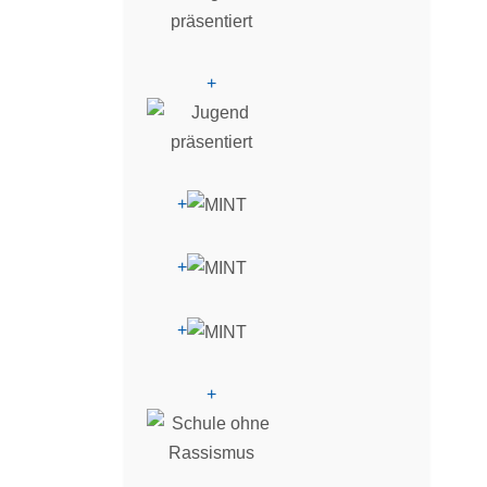
+
+
+
+
+