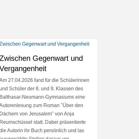
Zwischen Gegenwart und
Erfolg
Vergangenheit
Unterw
Am 27.04.2026 fand für die Schülerinnen
„Meer entd
und Schüler der 8. und 9. Klassen des
des 56. Int
Balthasar-Neumann-Gymnasiums eine
Jugendwet
Autorenlesung zum Roman "Über den
internation
Dächern von Jerusalem" von Anja
Genossensc
Reumschüssel statt. Dabei präsentierte
größte Jug
die Autorin ihr Buch persönlich und las
Weiterles
ausgewählte Stellen daraus vor.