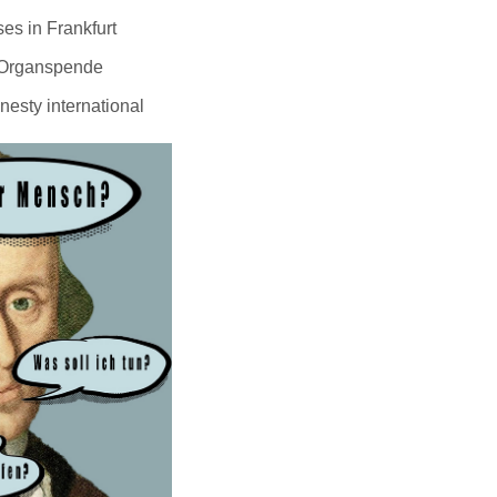
es in Frankfurt
 Organspende
esty international