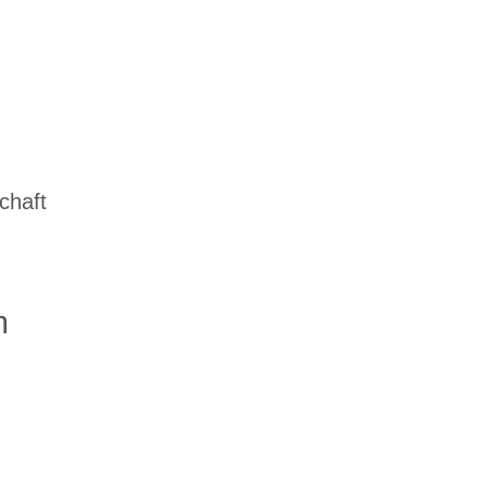
chaft
m