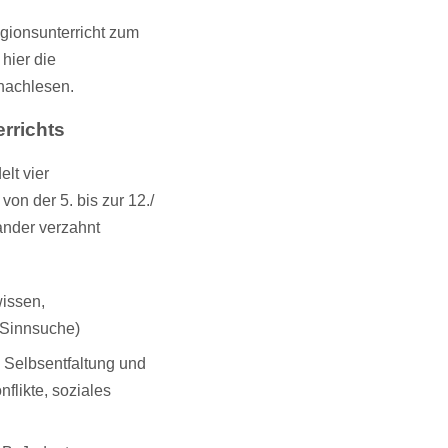
gionsunterricht zum
 hier die
nachlesen.
errichts
elt vier
on der 5. bis zur 12./
ander verzahnt
issen,
Sinnsuche)
Selbsentfaltung und
flikte, soziales