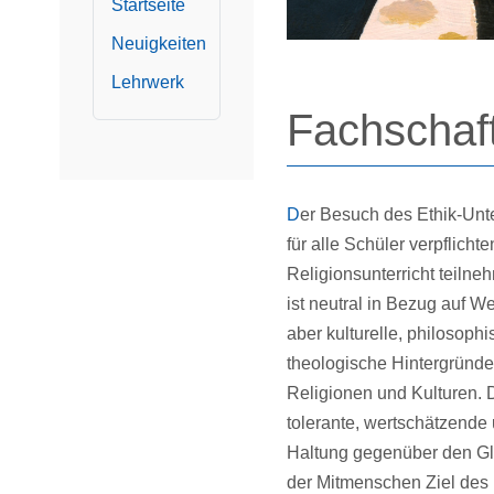
Startseite
Neuigkeiten
Lehrwerk
Fachschaft
Der Besuch des Ethik-Unterrichts ist in Bayern
für alle Schüler verpflicht
Religionsunterricht teiln
ist neutral in Bezug auf W
aber kulturelle, philosophi
theologische Hintergründe
Religionen und Kulturen. D
tolerante, wertschätzende 
Haltung gegenüber den Gl
der Mitmenschen Ziel des 