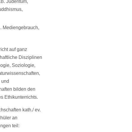
z.B. Judentum,
Buddhismus,
B. Mediengebrauch,
richt auf ganz
aftliche Disziplinen
ogie, Soziologie,
aturwissenschaften,
n und
aften bilden den
 Ethikunterrichts.
hschaften kath./ ev.
hüler an
ngen teil: