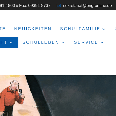
91-1800 // Fax: 09391-8737
sekretariat@bng-online.de
TE
NEUIGKEITEN
SCHULFAMILIE
CHT
SCHULLEBEN
SERVICE