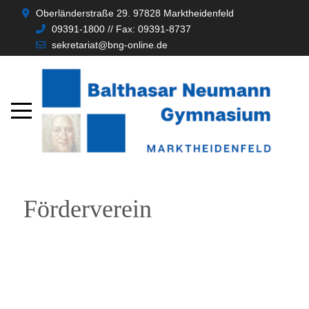
Oberländerstraße 29. 97828 Marktheidenfeld
09391-1800 // Fax: 09391-8737
sekretariat@bng-online.de
Förderverein